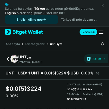
English
日本語
Şu anda bu sayfayı
Türkçe
adresinden görüntülüyorsunuz.
English
olarak değiştirmek ister misiniz?
Tiếng Việt
English diline geç
Türkçe dilinde devam et
Русский
Español (Latinoamérica)
Türkçe
Hemen indir
Italiano
Français
Ana sayfa
Kripto fiyatları
unt
Fiyat
Deutsch
简体中文
UNT
unt
Riskler
繁體中文
7mNWyQ...pump
Português (Portugal)
Bahasa Indonesia
UNT - USD:
1 UNT = 0.0{5}3224 $ USD
0.00%
1G
ภาษาไทย
हिन्दी
24s Yüksek
24s hacim (UNT)
$
0.0{5}3224
বাংলা
$
0.0{5}3224
589.24K
24s Düşük
24s Hacim
(USDT)
0.00%
Español
$
0.0{5}3224
1.9
Português (Brasil)
UNT Price Chart
Español (Argentina)