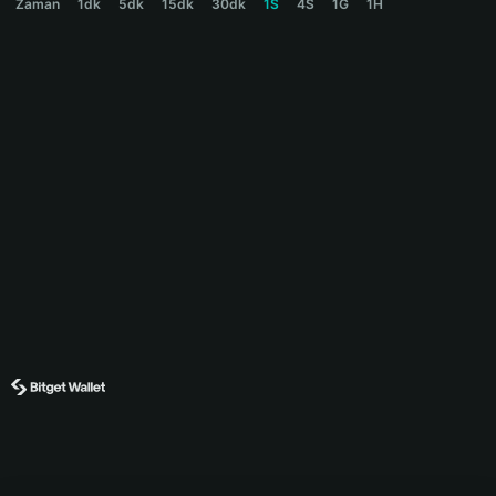
Zaman
1dk
5dk
15dk
30dk
1S
4S
1G
1H