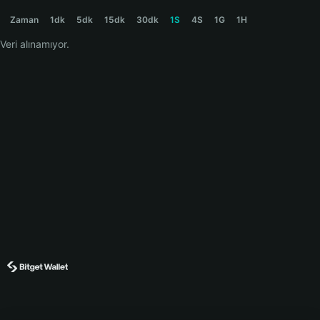
UCNY Price Chart
Zaman
1dk
5dk
15dk
30dk
1S
4S
1G
1H
Veri alınamıyor.