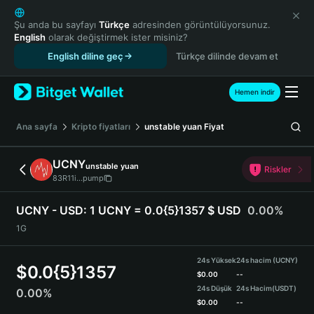
English
日本語
Şu anda bu sayfayı
Türkçe
adresinden görüntülüyorsunuz.
English
olarak değiştirmek ister misiniz?
Tiếng Việt
English diline geç
Türkçe dilinde devam et
Русский
Español (Latinoamérica)
Türkçe
Hemen indir
Italiano
Français
Ana sayfa
Kripto fiyatları
unstable yuan
Fiyat
Deutsch
简体中文
UCNY
unstable yuan
Riskler
繁體中文
83R11i...pump
Português (Portugal)
Bahasa Indonesia
UCNY - USD:
1 UCNY = 0.0{5}1357 $ USD
0.00%
ภาษาไทย
1G
हिन्दी
বাংলা
24s Yüksek
24s hacim (UCNY)
$
0.0{5}1357
Español
$
0.00
--
24s Düşük
24s Hacim
(USDT)
0.00%
Português (Brasil)
$
0.00
--
Español (Argentina)