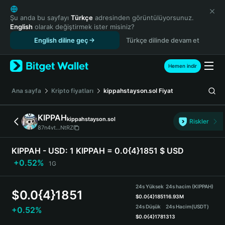
English
日本語
Şu anda bu sayfayı
Türkçe
adresinden görüntülüyorsunuz.
English
olarak değiştirmek ister misiniz?
Tiếng Việt
English diline geç
Türkçe dilinde devam et
Русский
Español (Latinoamérica)
Türkçe
Hemen indir
Italiano
Français
Ana sayfa
Kripto fiyatları
kippahstayson.sol
Fiyat
Deutsch
简体中文
KIPPAH
kippahstayson.sol
Riskler
繁體中文
87n4vt...NtRZ
Português (Portugal)
Bahasa Indonesia
KIPPAH - USD:
1 KIPPAH = 0.0{4}1851 $ USD
ภาษาไทย
+0.52%
1G
हिन्दी
বাংলা
24s Yüksek
24s hacim (KIPPAH)
$
0.0{4}1851
Español
$
0.0{4}1851
16.93M
24s Düşük
24s Hacim
(USDT)
+0.52%
Português (Brasil)
$
0.0{4}1781
313
Español (Argentina)