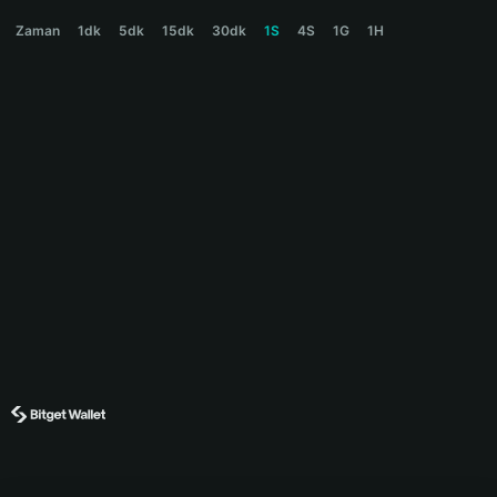
KIPPAH Price Chart
Zaman
1dk
5dk
15dk
30dk
1S
4S
1G
1H