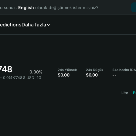
yorsunuz.
English
olarak değiştirmek ister misiniz?
edictions
Daha fazla
748
24s Yüksek
24s Düşük
24s hacim (DA
0.00%
$0.00
$0.00
--
= 0.0{4}7748 $ USD
1G
Lite
P