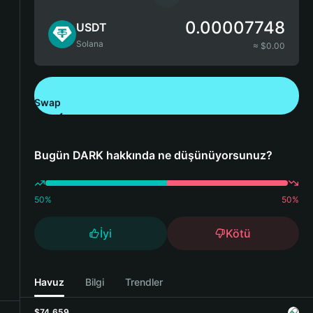
0.00007748
USDT
Solana
≈ $
0.00
Swap
Bitget Wallet'ı İndirin
Bugün DARK hakkında ne düşünüyorsunuz?
50
%
50
%
İyi
Kötü
Havuz
Bilgi
Trendler
$74,659