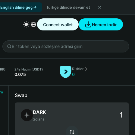
English diline geç
Türkçe dilinde devam et
Connect wallet
Hemen indir
Riskler
RK)
24s Hacim
(USDT)
0.075
0
ro
Swap
DARK
Solana