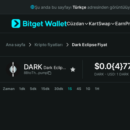
English
Şu anda bu sayfayı
Türkçe
adresinden görüntülü
日本語
Tiếng Việt
Cüzdan
Kart
Swap
Earn
Pr
Русский
Español (Latinoamérica)
Türkçe
Italiano
Ana sayfa
Kripto fiyatları
Dark Eclipse
Fiyat
Français
Deutsch
$
0.0{4}7
DARK
简体中文
Dark Eclipse
繁體中文
8BtoTh...pump
DARK - USD:
1 DARK 
Português (Portugal)
DARK Price Chart
Bahasa Indonesia
Zaman
1dk
5dk
15dk
30dk
1S
4S
1G
1H
ภาษาไทย
हिन्दी
বাংলা
Español
Português (Brasil)
Español (Argentina)