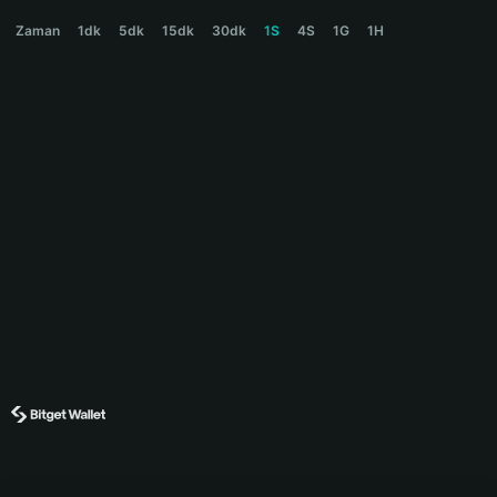
SOLARSYS Price Chart
Zaman
1dk
5dk
15dk
30dk
1S
4S
1G
1H