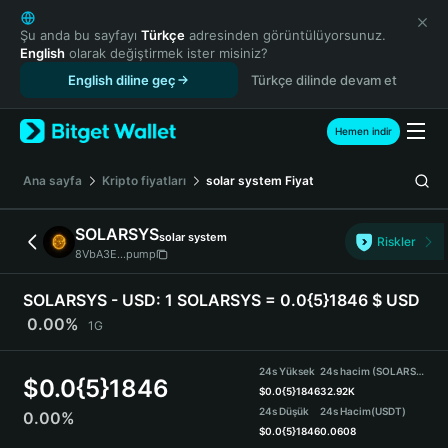
English
日本語
Şu anda bu sayfayı
Türkçe
adresinden görüntülüyorsunuz.
English
olarak değiştirmek ister misiniz?
Tiếng Việt
English diline geç
Türkçe dilinde devam et
Русский
Español (Latinoamérica)
Türkçe
Hemen indir
Italiano
Français
Ana sayfa
Kripto fiyatları
solar system
Fiyat
Deutsch
简体中文
SOLARSYS
solar system
Riskler
繁體中文
8VbA3E...pump
Português (Portugal)
Bahasa Indonesia
SOLARSYS - USD:
1 SOLARSYS = 0.0{5}1846 $ USD
ภาษาไทย
0.00%
1G
हिन्दी
বাংলা
24s Yüksek
24s hacim (SOLARSYS)
$
0.0{5}1846
Español
$
0.0{5}1846
32.92K
24s Düşük
24s Hacim
(USDT)
0.00%
Português (Brasil)
$
0.0{5}1846
0.0608
Español (Argentina)