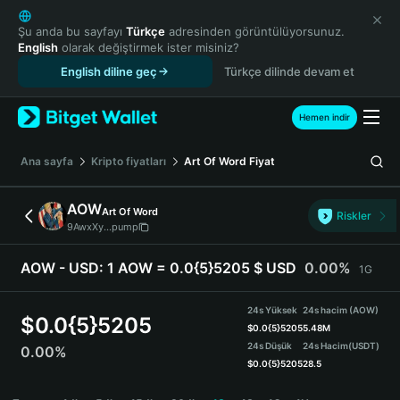
English
日本語
Şu anda bu sayfayı
Türkçe
adresinden görüntülüyorsunuz.
English
olarak değiştirmek ister misiniz?
Tiếng Việt
English diline geç
Türkçe dilinde devam et
Русский
Español (Latinoamérica)
Türkçe
Hemen indir
Italiano
Français
Ana sayfa
Kripto fiyatları
Art Of Word
Fiyat
Deutsch
简体中文
AOW
Art Of Word
Riskler
繁體中文
9AwxXy...pump
Português (Portugal)
Bahasa Indonesia
AOW - USD:
1 AOW = 0.0{5}5205 $ USD
0.00%
1G
ภาษาไทย
हिन्दी
24s Yüksek
24s hacim (AOW)
$
0.0{5}5205
বাংলা
$
0.0{5}5205
5.48M
24s Düşük
24s Hacim
(USDT)
0.00%
Español
$
0.0{5}5205
28.5
Português (Brasil)
AOW Price Chart
Español (Argentina)