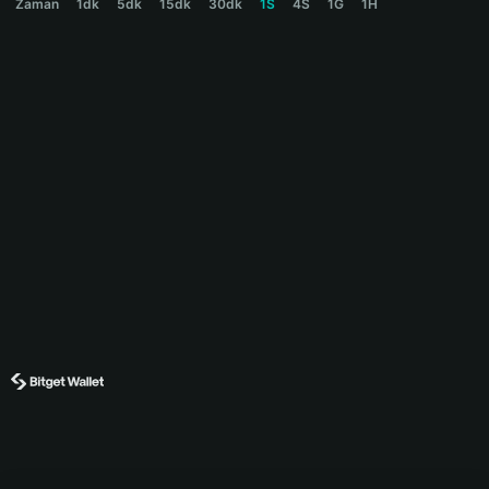
Zaman
1dk
5dk
15dk
30dk
1S
4S
1G
1H