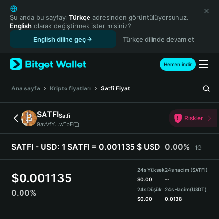
English
日本語
Şu anda bu sayfayı
Türkçe
adresinden görüntülüyorsunuz.
English
olarak değiştirmek ister misiniz?
Tiếng Việt
English diline geç
Türkçe dilinde devam et
Русский
Español (Latinoamérica)
Türkçe
Hemen indir
Italiano
Français
Ana sayfa
Kripto fiyatları
Satfi
Fiyat
Deutsch
简体中文
SATFI
Satfi
Riskler
繁體中文
9avVfY...wTbE
Português (Portugal)
Bahasa Indonesia
SATFI - USD:
1 SATFI = 0.001135 $ USD
0.00%
1G
ภาษาไทย
हिन्दी
24s Yüksek
24s hacim (SATFI)
$
0.001135
বাংলা
$
0.00
--
24s Düşük
24s Hacim
(USDT)
0.00%
Español
$
0.00
0.0138
Português (Brasil)
SATFI Price Chart
Español (Argentina)