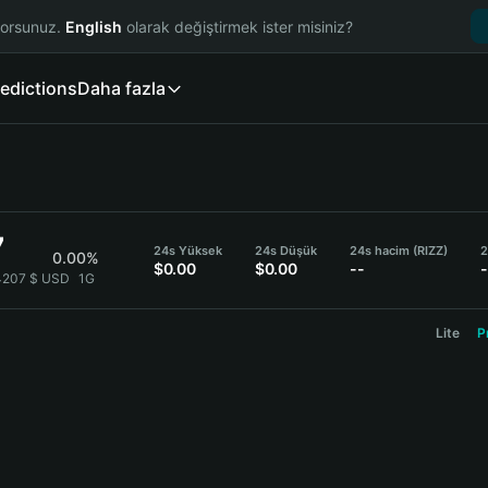
yorsunuz.
English
olarak değiştirmek ister misiniz?
edictions
Daha fazla
7
24s Yüksek
24s Düşük
24s hacim (RIZZ)
2
0.00%
$0.00
$0.00
--
-
}4207 $ USD
1G
Lite
P