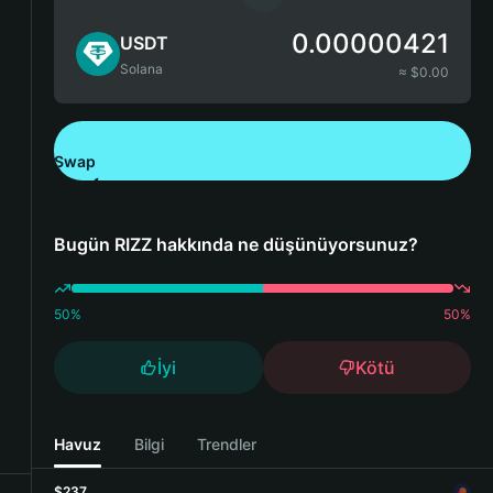
0.00000421
USDT
Solana
≈ $
0.00
Swap
Bitget Wallet'ı İndirin
Bugün RIZZ hakkında ne düşünüyorsunuz?
50
%
50
%
İyi
Kötü
Havuz
Bilgi
Trendler
$237