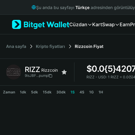
English
Şu anda bu sayfayı
Türkçe
adresinden görüntülü
日本語
Tiếng Việt
Cüzdan
Kart
Swap
Earn
Pr
Русский
Español (Latinoamérica)
Türkçe
Italiano
Ana sayfa
Kripto fiyatları
Rizzcoin
Fiyat
Français
Deutsch
$
0.0{5}420
RIZZ
简体中文
Rizzcoin
繁體中文
9isJBF...pump
RIZZ - USD:
1 RIZZ = 0.0{5
Português (Portugal)
RIZZ Price Chart
Bahasa Indonesia
Zaman
1dk
5dk
15dk
30dk
1S
4S
1G
1H
ภาษาไทย
हिन्दी
বাংলা
Español
Português (Brasil)
Español (Argentina)