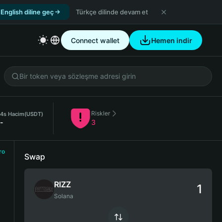
English diline geç
Türkçe dilinde devam et
Connect wallet
Hemen indir
Riskler
4s Hacim
(USDT)
-
3
ro
Swap
RIZZ
Solana