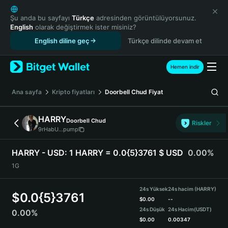
English
日本語
Şu anda bu sayfayı
Türkçe
adresinden görüntülüyorsunuz.
English
olarak değiştirmek ister misiniz?
Tiếng Việt
English diline geç
Türkçe dilinde devam et
Русский
Español (Latinoamérica)
Türkçe
Hemen indir
Italiano
Français
Ana sayfa
Kripto fiyatları
Doorbell Chud
Fiyat
Deutsch
简体中文
HARRY
Doorbell Chud
Riskler
繁體中文
9rHabU...pump
Português (Portugal)
Bahasa Indonesia
HARRY - USD:
1 HARRY = 0.0{5}3761 $ USD
0.00%
ภาษาไทย
1G
हिन्दी
বাংলা
24s Yüksek
24s hacim (HARRY)
$
0.0{5}3761
Español
$
0.00
--
24s Düşük
24s Hacim
(USDT)
0.00%
Português (Brasil)
$
0.00
0.00347
Español (Argentina)