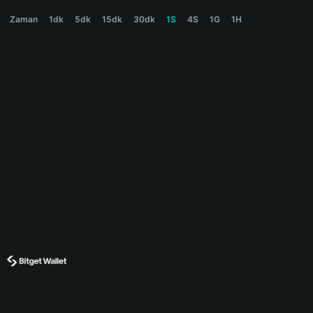
HARRY Price Chart
Zaman
1dk
5dk
15dk
30dk
1S
4S
1G
1H