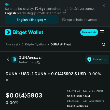
English
日本語
Şu anda bu sayfayı
Türkçe
adresinden görüntülüyorsunuz.
English
olarak değiştirmek ister misiniz?
Tiếng Việt
English diline geç
Türkçe dilinde devam et
Русский
Español (Latinoamérica)
Türkçe
Hemen indir
Italiano
Français
Ana sayfa
Kripto fiyatları
DUNA AI
Fiyat
Deutsch
简体中文
DUNA
DUNA AI
Riskler
繁體中文
9re9eK...pump
Português (Portugal)
Bahasa Indonesia
DUNA - USD:
1 DUNA = 0.0{4}5903 $ USD
0.00%
ภาษาไทย
1G
हिन्दी
বাংলা
24s Yüksek
24s hacim (DUNA)
$
0.0{4}5903
Español
$
0.0{4}5982
5.14M
24s Düşük
24s Hacim
(USDT)
0.00%
Português (Brasil)
$
0.0{4}5903
304
Español (Argentina)