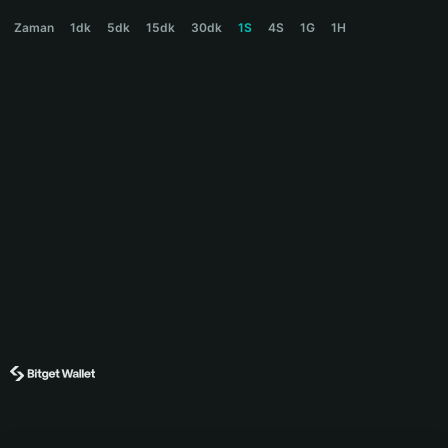
DUNA Price Chart
Zaman
1dk
5dk
15dk
30dk
1S
4S
1G
1H