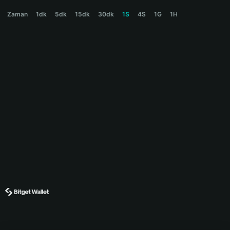
SPRINGULAR Price Chart
Zaman
1dk
5dk
15dk
30dk
1S
4S
1G
1H