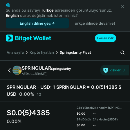
English
日本語
Şu anda bu sayfayı
Türkçe
adresinden görüntülüyorsunuz.
English
olarak değiştirmek ister misiniz?
Tiếng Việt
English diline geç
Türkçe dilinde devam et
Русский
Español (Latinoamérica)
Türkçe
Hemen indir
Italiano
Français
Ana sayfa
Kripto fiyatları
Springularity
Fiyat
Deutsch
简体中文
SPRINGULAR
Springularity
Riskler
繁體中文
AE9rJu...BRAM
Português (Portugal)
Bahasa Indonesia
SPRINGULAR - USD:
1 SPRINGULAR = 0.0{5}4385 $
ภาษาไทย
USD
0.00%
1G
हिन्दी
বাংলা
24s Yüksek
24s hacim (SPRINGULAR)
$
0.0{5}4385
Español
$
0.00
--
24s Düşük
24s Hacim
(USDT)
0.00%
Português (Brasil)
$
0.00
--
Español (Argentina)