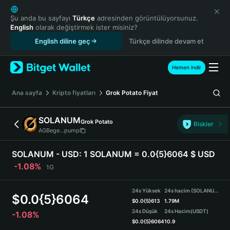
English
日本語
Şu anda bu sayfayı
Türkçe
adresinden görüntülüyorsunuz.
English
olarak değiştirmek ister misiniz?
Tiếng Việt
English diline geç
Türkçe dilinde devam et
Русский
Español (Latinoamérica)
Türkçe
Hemen indir
Italiano
Français
Ana sayfa
Kripto fiyatları
Grok Potato
Fiyat
Deutsch
简体中文
SOLANUM
Grok Potato
Riskler
繁體中文
AGBege...pump
Português (Portugal)
Bahasa Indonesia
SOLANUM - USD:
1 SOLANUM = 0.0{5}6064 $ USD
ภาษาไทย
-1.08%
1G
हिन्दी
বাংলা
24s Yüksek
24s hacim (SOLANUM)
$
0.0{5}6064
Español
$
0.0{5}613
1.79M
24s Düşük
24s Hacim
(USDT)
-1.08%
Português (Brasil)
$
0.0{5}6064
10.9
Español (Argentina)