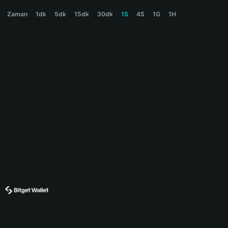
SOLANUM Price Chart
Zaman
1dk
5dk
15dk
30dk
1S
4S
1G
1H