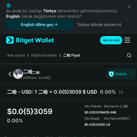
English
日本語
Şu anda bu sayfayı
Türkçe
adresinden görüntülüyorsunuz.
English
olarak değiştirmek ister misiniz?
Tiếng Việt
English diline geç
Türkçe dilinde devam et
Русский
Español (Latinoamérica)
Türkçe
Hemen indir
Italiano
Français
Ana sayfa
Kripto fiyatları
二哈
Fiyat
Deutsch
简体中文
二哈
二哈
Riskler
繁體中文
ASRNzw...bonk
Português (Portugal)
Bahasa Indonesia
二哈 - USD:
1 二哈 = 0.0{5}3059 $ USD
0.00%
1G
ภาษาไทย
हिन्दी
24s Yüksek
24s hacim (二哈)
$
0.0{5}3059
বাংলা
$
0.0{5}3059
455.46K
24s Düşük
24s Hacim
(USDT)
0.00%
Español
$
0.0{5}3059
1.39
Português (Brasil)
二哈 Price Chart
Español (Argentina)