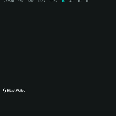
Zaman
1dk
5dk
15dk
30dk
1S
4S
1G
1H