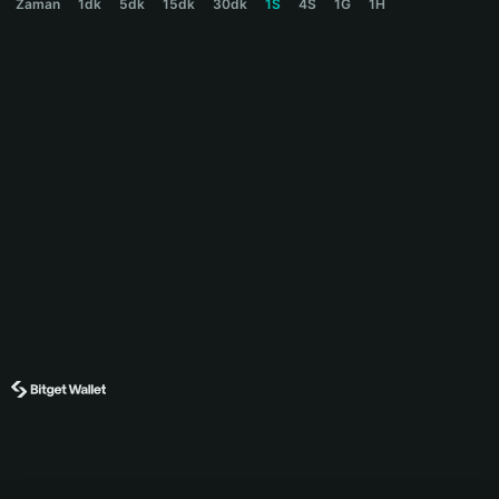
Zaman
1dk
5dk
15dk
30dk
1S
4S
1G
1H