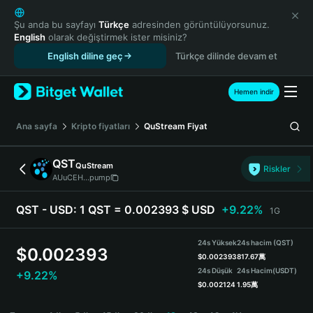
English
日本語
Şu anda bu sayfayı
Türkçe
adresinden görüntülüyorsunuz.
English
olarak değiştirmek ister misiniz?
Tiếng Việt
English diline geç
Türkçe dilinde devam et
Русский
Español (Latinoamérica)
Türkçe
Hemen indir
Italiano
Français
Ana sayfa
Kripto fiyatları
QuStream
Fiyat
Deutsch
简体中文
QST
QuStream
Riskler
繁體中文
AUuCEH...pump
Português (Portugal)
Bahasa Indonesia
QST - USD:
1 QST = 0.002393 $ USD
+9.22%
1G
ภาษาไทย
हिन्दी
24s Yüksek
24s hacim (QST)
$
0.002393
বাংলা
$
0.002393
817.67萬
24s Düşük
24s Hacim
(USDT)
+9.22%
Español
$
0.002124
1.95萬
Português (Brasil)
QST Price Chart
Español (Argentina)