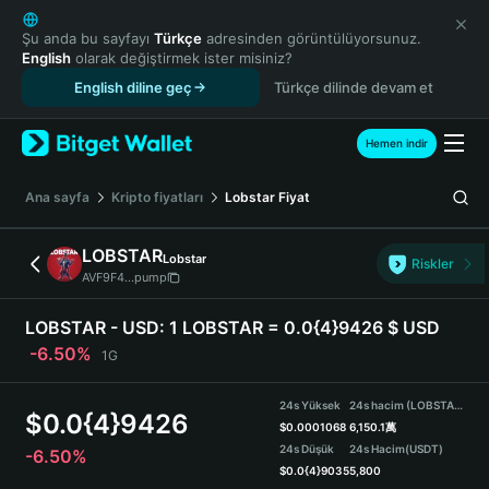
English
日本語
Şu anda bu sayfayı
Türkçe
adresinden görüntülüyorsunuz.
English
olarak değiştirmek ister misiniz?
Tiếng Việt
English diline geç
Türkçe dilinde devam et
Русский
Español (Latinoamérica)
Türkçe
Hemen indir
Italiano
Français
Ana sayfa
Kripto fiyatları
Lobstar
Fiyat
Deutsch
简体中文
LOBSTAR
Lobstar
Riskler
繁體中文
AVF9F4...pump
Português (Portugal)
Bahasa Indonesia
LOBSTAR - USD:
1 LOBSTAR = 0.0{4}9426 $ USD
ภาษาไทย
-6.50%
1G
हिन्दी
বাংলা
24s Yüksek
24s hacim (LOBSTAR)
$
0.0{4}9426
Español
$
0.0001068
6,150.1萬
24s Düşük
24s Hacim
(USDT)
-6.50%
Português (Brasil)
$
0.0{4}9035
5,800
Español (Argentina)