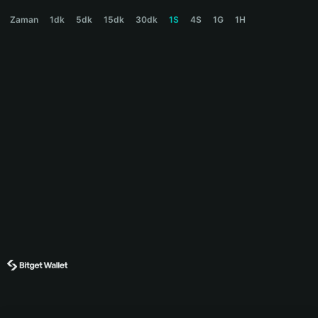
LOBSTAR Price Chart
Zaman
1dk
5dk
15dk
30dk
1S
4S
1G
1H