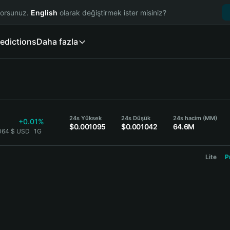
yorsunuz.
English
olarak değiştirmek ister misiniz?
edictions
Daha fazla
24s Yüksek
24s Düşük
24s hacim (MM)
+0.01%
$0.001095
$0.001042
64.6M
064 $ USD
1G
Lite
P