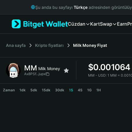
English
Şu anda bu sayfayı
Türkçe
adresinden görüntülü
日本語
Tiếng Việt
Cüzdan
Kart
Swap
Earn
Pr
Русский
Español (Latinoamérica)
Türkçe
Italiano
Ana sayfa
Kripto fiyatları
Milk Money
Fiyat
Français
Deutsch
$
0.001064
MM
简体中文
Milk Money
繁體中文
Ax8PSf...jupx
MM - USD:
1 MM = 0.001
Português (Portugal)
MM Price Chart
Bahasa Indonesia
Zaman
1dk
5dk
15dk
30dk
1S
4S
1G
1H
ภาษาไทย
हिन्दी
বাংলা
Español
Português (Brasil)
Español (Argentina)