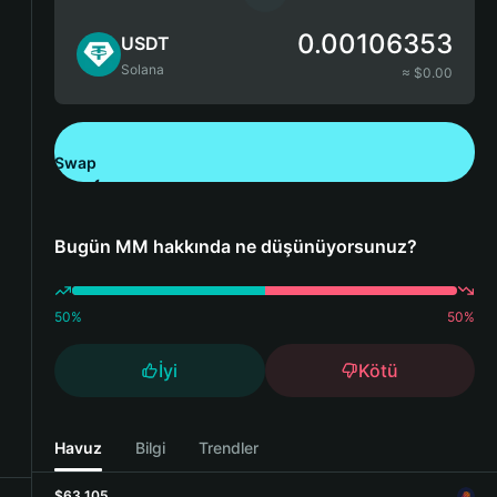
0.00106353
USDT
Solana
≈ $
0.00
Swap
Bitget Wallet'ı İndirin
Bugün MM hakkında ne düşünüyorsunuz?
50
%
50
%
İyi
Kötü
Havuz
Bilgi
Trendler
$63,105