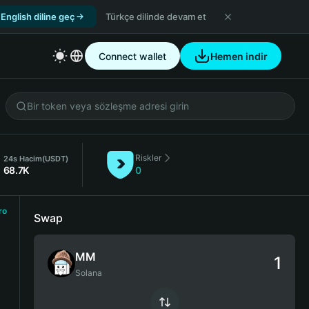
English diline geç
Türkçe dilinde devam et
Connect wallet
Hemen indir
Riskler
24s Hacim
(USDT)
68.7K
0
ro
Swap
MM
Solana