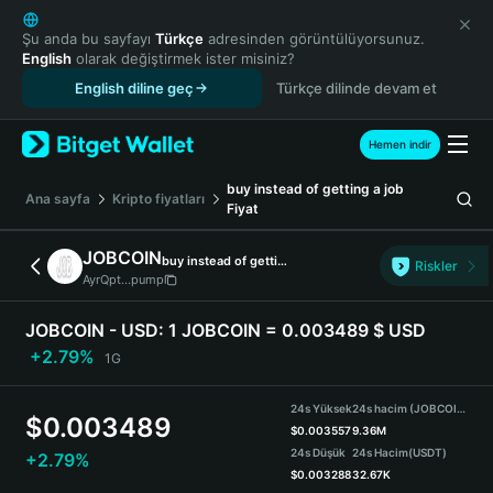
English
日本語
Şu anda bu sayfayı
Türkçe
adresinden görüntülüyorsunuz.
English
olarak değiştirmek ister misiniz?
Tiếng Việt
English diline geç
Türkçe dilinde devam et
Русский
Español (Latinoamérica)
Türkçe
Hemen indir
Italiano
buy instead of getting a job
Français
Ana sayfa
Kripto fiyatları
Fiyat
Deutsch
简体中文
JOBCOIN
buy instead of getting a job
Riskler
繁體中文
AyrQpt...pump
Português (Portugal)
Bahasa Indonesia
JOBCOIN - USD:
1 JOBCOIN = 0.003489 $ USD
ภาษาไทย
+2.79%
1G
हिन्दी
বাংলা
24s Yüksek
24s hacim (JOBCOIN)
$
0.003489
Español
$
0.003557
9.36M
24s Düşük
24s Hacim
(USDT)
+2.79%
Português (Brasil)
$
0.003288
32.67K
Español (Argentina)