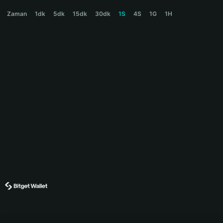
JOBCOIN Price Chart
Zaman
1dk
5dk
15dk
30dk
1S
4S
1G
1H