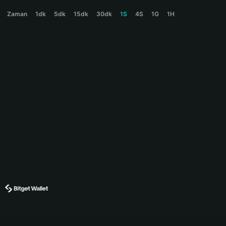
NYAN Price Chart
Zaman
1dk
5dk
15dk
30dk
1S
4S
1G
1H