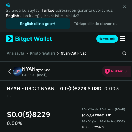
English
日本語
Şu anda bu sayfayı
Türkçe
adresinden görüntülüyorsunuz.
English
olarak değiştirmek ister misiniz?
Tiếng Việt
English diline geç
Türkçe dilinde devam et
Русский
Español (Latinoamérica)
Türkçe
Hemen indir
Italiano
Français
Ana sayfa
Kripto fiyatları
Nyan Cat
Fiyat
Deutsch
简体中文
NYAN
Nyan Cat
Riskler
繁體中文
B4PUF4...jups
Português (Portugal)
Bahasa Indonesia
NYAN - USD:
1 NYAN = 0.0{5}8229 $ USD
0.00%
ภาษาไทย
1G
हिन्दी
বাংলা
24s Yüksek
24s hacim (NYAN)
$
0.0{5}8229
Español
$
0.0{5}8229
261.88K
24s Düşük
24s Hacim
(USDT)
0.00%
Português (Brasil)
$
0.0{5}8229
2.16
Español (Argentina)