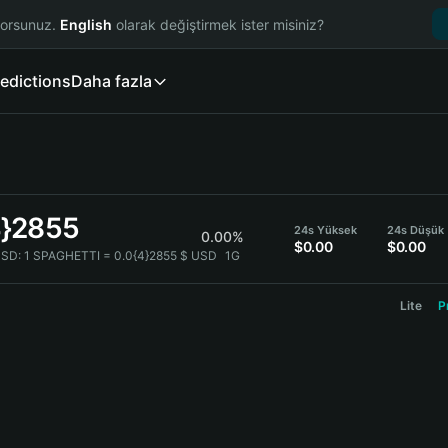
yorsunuz.
English
olarak değiştirmek ister misiniz?
edictions
Daha fazla
4}2855
24s Yüksek
24s Düşük
0.00%
$0.00
$0.00
USD:
1 SPAGHETTI = 0.0{4}2855 $ USD
1G
Lite
P