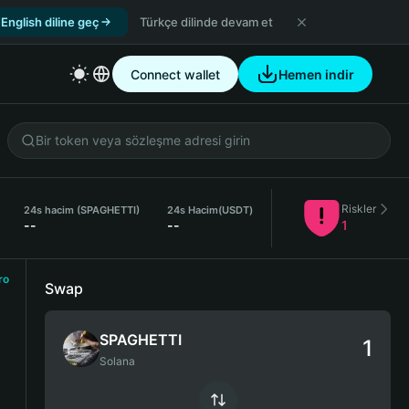
English diline geç
Türkçe dilinde devam et
Connect wallet
Hemen indir
Riskler
24s hacim (SPAGHETTI)
24s Hacim
(USDT)
--
--
1
ro
Swap
SPAGHETTI
Solana