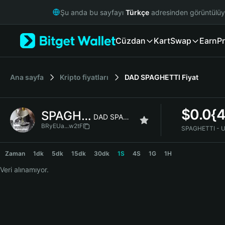
English
Şu anda bu sayfayı
Türkçe
adresinden görüntülü
日本語
Tiếng Việt
Cüzdan
Kart
Swap
Earn
Pr
Русский
Español (Latinoamérica)
Türkçe
Italiano
Ana sayfa
Kripto fiyatları
DAD SPAGHETTI
Fiyat
Français
Deutsch
$
0.0{
SPAGHETTI
简体中文
DAD SPAGHETTI
繁體中文
BRyEUa...w2tF
SPAGHETTI - 
Português (Portugal)
SPAGHETTI Price Chart
Bahasa Indonesia
Zaman
1dk
5dk
15dk
30dk
1S
4S
1G
1H
ภาษาไทย
Veri alınamıyor.
हिन्दी
বাংলা
Español
Português (Brasil)
Español (Argentina)