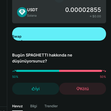
0.00002855
USDT
Solana
≈ $
0.00
Swap
Bitget Wallet'ı İndirin
Bugün SPAGHETTI hakkında ne
düşünüyorsunuz?
50
%
50
%
İyi
Kötü
Havuz
Bilgi
Trendler