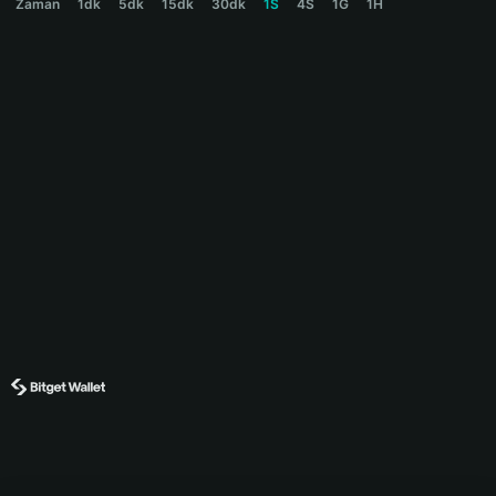
Zaman
1dk
5dk
15dk
30dk
1S
4S
1G
1H