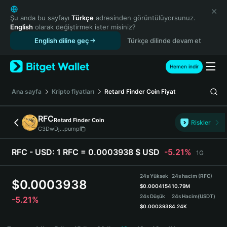
English
日本語
Şu anda bu sayfayı
Türkçe
adresinden görüntülüyorsunuz.
English
olarak değiştirmek ister misiniz?
Tiếng Việt
English diline geç
Türkçe dilinde devam et
Русский
Español (Latinoamérica)
Türkçe
Hemen indir
Italiano
Français
Ana sayfa
Kripto fiyatları
Retard Finder Coin
Fiyat
Deutsch
简体中文
RFC
Retard Finder Coin
Riskler
繁體中文
C3DwDj...pump
Português (Portugal)
Bahasa Indonesia
RFC - USD:
1 RFC = 0.0003938 $ USD
-5.21%
1G
ภาษาไทย
हिन्दी
24s Yüksek
24s hacim (RFC)
$
0.0003938
বাংলা
$
0.0004154
10.79M
24s Düşük
24s Hacim
(USDT)
-5.21%
Español
$
0.0003938
4.24K
Português (Brasil)
RFC Price Chart
Español (Argentina)