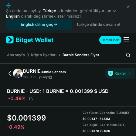
English
日本語
Şu anda bu sayfayı
Türkçe
adresinden görüntülüyorsunuz.
English
olarak değiştirmek ister misiniz?
Tiếng Việt
English diline geç
Türkçe dilinde devam et
Русский
Español (Latinoamérica)
Türkçe
Hemen indir
Italiano
Français
Ana sayfa
Kripto fiyatları
Burnie Senders
Fiyat
Deutsch
简体中文
BURNIE
Burnie Senders
Riskler
繁體中文
CGEDT9...pump
Português (Portugal)
Bahasa Indonesia
BURNIE - USD:
1 BURNIE = 0.001399 $ USD
ภาษาไทย
-0.49%
1G
हिन्दी
বাংলা
24s Yüksek
24s hacim (BURNIE)
$
0.001399
Español
$
0.001471
51.51M
24s Düşük
24s Hacim
(USDT)
-0.49%
Português (Brasil)
$
0.001378
72.08K
Español (Argentina)