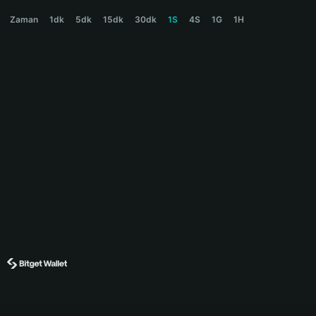
BURNIE Price Chart
Zaman
1dk
5dk
15dk
30dk
1S
4S
1G
1H