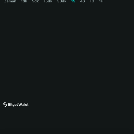
Zaman
1dk
5dk
15dk
30dk
1S
4S
1G
1H