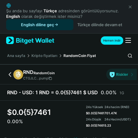
English
日本語
Şu anda bu sayfayı
Türkçe
adresinden görüntülüyorsunuz.
English
olarak değiştirmek ister misiniz?
Tiếng Việt
English diline geç
Türkçe dilinde devam et
Русский
Español (Latinoamérica)
Türkçe
Hemen indir
Italiano
Français
Ana sayfa
Kripto fiyatları
RandomCoin
Fiyat
Deutsch
简体中文
RND
RandomCoin
Riskler
繁體中文
CTGJLC...pump
Português (Portugal)
Bahasa Indonesia
RND - USD:
1 RND = 0.0{5}7461 $ USD
0.00%
1G
ภาษาไทย
हिन्दी
24s Yüksek
24s hacim (RND)
$
0.0{5}7461
বাংলা
$
0.0{5}7461
701.47K
24s Düşük
24s Hacim
(USDT)
0.00%
Español
$
0.0{5}7461
5.23
Português (Brasil)
RND Price Chart
Español (Argentina)