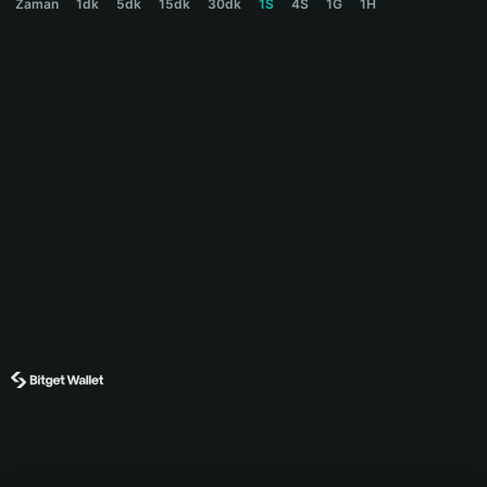
Zaman
1dk
5dk
15dk
30dk
1S
4S
1G
1H