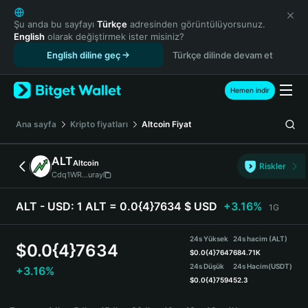
English
日本語
Şu anda bu sayfayı
Türkçe
adresinden görüntülüyorsunuz.
English
olarak değiştirmek ister misiniz?
Tiếng Việt
English diline geç
Türkçe dilinde devam et
Русский
Español (Latinoamérica)
Türkçe
Hemen indir
Italiano
Français
Ana sayfa
Kripto fiyatları
Altcoin
Fiyat
Deutsch
简体中文
ALT
Altcoin
Riskler
繁體中文
Cdq1WR...uray
Português (Portugal)
Bahasa Indonesia
ALT - USD:
1 ALT = 0.0{4}7634 $ USD
+3.16%
1G
ภาษาไทย
हिन्दी
24s Yüksek
24s hacim (ALT)
$
0.0{4}7634
বাংলা
$
0.0{4}7647
684.71K
24s Düşük
24s Hacim
(USDT)
+3.16%
Español
$
0.0{4}7594
52.3
Português (Brasil)
ALT Price Chart
Español (Argentina)