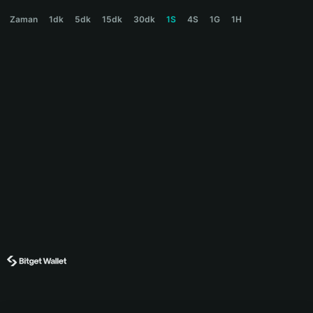
SALARY Price Chart
Zaman
1dk
5dk
15dk
30dk
1S
4S
1G
1H