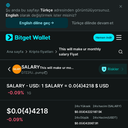
English
日本語
Şu anda bu sayfayı
Türkçe
adresinden görüntülüyorsunuz.
English
olarak değiştirmek ister misiniz?
Tiếng Việt
English diline geç
Türkçe dilinde devam et
Русский
Español (Latinoamérica)
Türkçe
Hemen indir
Italiano
This will make ur monthly
Français
Ana sayfa
Kripto fiyatları
salary
Fiyat
Deutsch
简体中文
SALARY
This will make ur monthly salary
Riskler
繁體中文
D7Z2fU...pump
Português (Portugal)
Bahasa Indonesia
SALARY - USD:
1 SALARY = 0.0{4}4218 $ USD
ภาษาไทย
-0.09%
1G
हिन्दी
বাংলা
24s Yüksek
24s hacim (SALARY)
$
0.0{4}4218
Español
$
0.0{4}4222
187.5K
24s Düşük
24s Hacim
(USDT)
-0.09%
Português (Brasil)
$
0.0{4}4206
7.91
Español (Argentina)