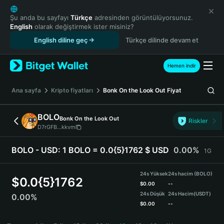
English
日本語
Şu anda bu sayfayı
Türkçe
adresinden görüntülüyorsunuz.
English
olarak değiştirmek ister misiniz?
Tiếng Việt
English diline geç
Türkçe dilinde devam et
Русский
Español (Latinoamérica)
Türkçe
Hemen indir
Italiano
Français
Ana sayfa
Kripto fiyatları
Bonk On the Look Out
Fiyat
Deutsch
简体中文
BOLO
Bonk On the Look Out
Riskler
繁體中文
D7rGFB...kkvm
Português (Portugal)
Bahasa Indonesia
BOLO - USD:
1 BOLO = 0.0{5}1762 $ USD
0.00%
1G
ภาษาไทย
हिन्दी
24s Yüksek
24s hacim (BOLO)
$
0.0{5}1762
বাংলা
$
0.00
--
24s Düşük
24s Hacim
(USDT)
0.00%
Español
$
0.00
--
Português (Brasil)
BOLO Price Chart
Español (Argentina)