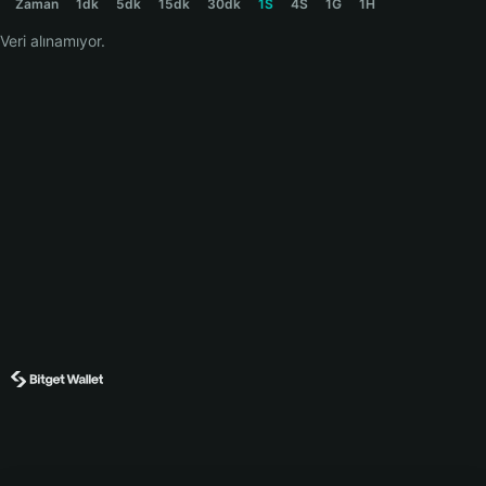
Zaman
1dk
5dk
15dk
30dk
1S
4S
1G
1H
Veri alınamıyor.