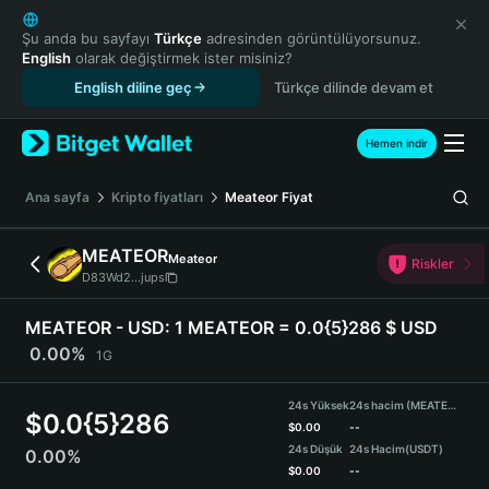
English
日本語
Şu anda bu sayfayı
Türkçe
adresinden görüntülüyorsunuz.
English
olarak değiştirmek ister misiniz?
Tiếng Việt
English diline geç
Türkçe dilinde devam et
Русский
Español (Latinoamérica)
Türkçe
Hemen indir
Italiano
Français
Ana sayfa
Kripto fiyatları
Meateor
Fiyat
Deutsch
简体中文
MEATEOR
Meateor
Riskler
繁體中文
D83Wd2...jups
Português (Portugal)
Bahasa Indonesia
MEATEOR - USD:
1 MEATEOR = 0.0{5}286 $ USD
ภาษาไทย
0.00%
1G
हिन्दी
বাংলা
24s Yüksek
24s hacim (MEATEOR)
$
0.0{5}286
Español
$
0.00
--
24s Düşük
24s Hacim
(USDT)
0.00%
Português (Brasil)
$
0.00
--
Español (Argentina)