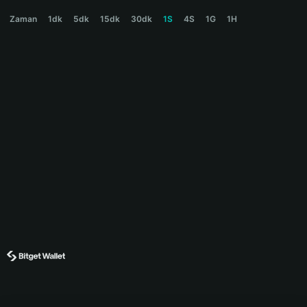
MEATEOR Price Chart
Zaman
1dk
5dk
15dk
30dk
1S
4S
1G
1H