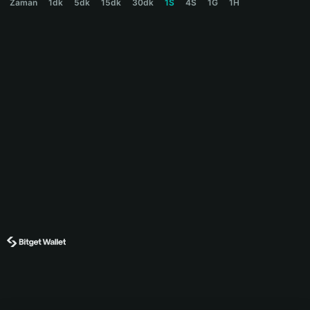
Zaman
1dk
5dk
15dk
30dk
1S
4S
1G
1H