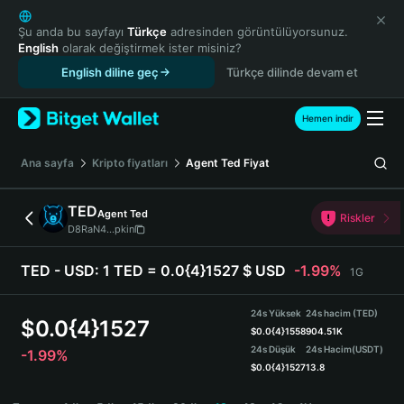
English
日本語
Şu anda bu sayfayı
Türkçe
adresinden görüntülüyorsunuz.
English
olarak değiştirmek ister misiniz?
Tiếng Việt
English diline geç
Türkçe dilinde devam et
Русский
Español (Latinoamérica)
Türkçe
Hemen indir
Italiano
Français
Ana sayfa
Kripto fiyatları
Agent Ted
Fiyat
Deutsch
简体中文
TED
Agent Ted
Riskler
繁體中文
D8RaN4...pkin
Português (Portugal)
Bahasa Indonesia
TED - USD:
1 TED = 0.0{4}1527 $ USD
-1.99%
1G
ภาษาไทย
हिन्दी
24s Yüksek
24s hacim (TED)
$
0.0{4}1527
বাংলা
$
0.0{4}1558
904.51K
24s Düşük
24s Hacim
(USDT)
-1.99%
Español
$
0.0{4}1527
13.8
Português (Brasil)
TED Price Chart
Español (Argentina)