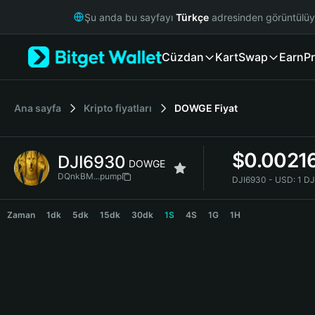
English
Şu anda bu sayfayı
Türkçe
adresinden görüntülü
日本語
Tiếng Việt
Cüzdan
Kart
Swap
Earn
Pr
Русский
Español (Latinoamérica)
Türkçe
Italiano
Ana sayfa
Kripto fiyatları
DOWGE
Fiyat
Français
Deutsch
$
0.0021
DJI6930
简体中文
DOWGE
繁體中文
DQnkBM...pump
DJI6930 - USD:
1 D
Português (Portugal)
DJI6930 Price Chart
Bahasa Indonesia
Zaman
1dk
5dk
15dk
30dk
1S
4S
1G
1H
ภาษาไทย
हिन्दी
বাংলা
Español
Português (Brasil)
Español (Argentina)