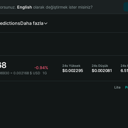
yorsunuz.
English
olarak değiştirmek ister misiniz?
edictions
Daha fazla
68
24s Yüksek
24s Düşük
24s 
-0.94%
$0.002295
$0.002081
6.5
JI6930 = 0.002168 $ USD
1G
Lite
P