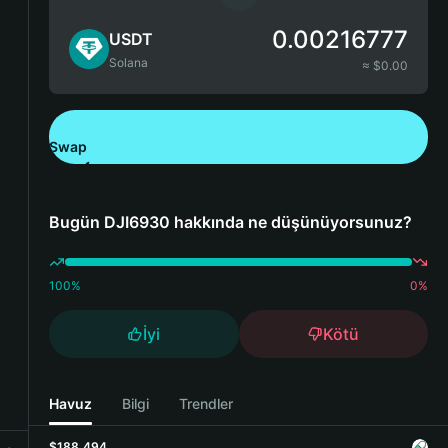
0.00216777
USDT
Solana
≈ $
0.00
Swap
Bitget Wallet'ı İndirin
Bugün DJI6930 hakkında ne düşünüyorsunuz?
100
%
0
%
İyi
Kötü
Havuz
Bilgi
Trendler
$188,494