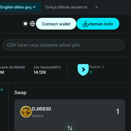
English diline geç
Türkçe dilinde devam et
Connect wallet
Hemen indir
Riskler
hacim (DJI6930)
24s Hacim
(USDT)
1M
14.12K
0
ro
Swap
DJI6930
Solana