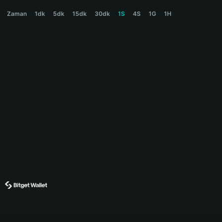
FLIPCOIN Price Chart
Zaman
1dk
5dk
15dk
30dk
1S
4S
1G
1H