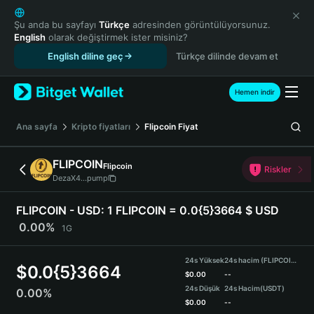
English
日本語
Şu anda bu sayfayı
Türkçe
adresinden görüntülüyorsunuz.
English
olarak değiştirmek ister misiniz?
Tiếng Việt
English diline geç
Türkçe dilinde devam et
Русский
Español (Latinoamérica)
Türkçe
Hemen indir
Italiano
Français
Ana sayfa
Kripto fiyatları
Flipcoin
Fiyat
Deutsch
简体中文
FLIPCOIN
Flipcoin
Riskler
繁體中文
DezaX4...pump
Português (Portugal)
Bahasa Indonesia
FLIPCOIN - USD:
1 FLIPCOIN = 0.0{5}3664 $ USD
ภาษาไทย
0.00%
1G
हिन्दी
বাংলা
24s Yüksek
24s hacim (FLIPCOIN)
$
0.0{5}3664
Español
$
0.00
--
24s Düşük
24s Hacim
(USDT)
0.00%
Português (Brasil)
$
0.00
--
Español (Argentina)