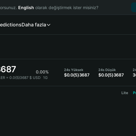
yorsunuz.
English
olarak değiştirmek ister misiniz?
edictions
Daha fazla
3687
24s Yüksek
24s Düşük
2
0.00%
$0.0{5}3687
$0.0{5}3687
3
LER = 0.0{5}3687 $ USD
1G
Lite
P