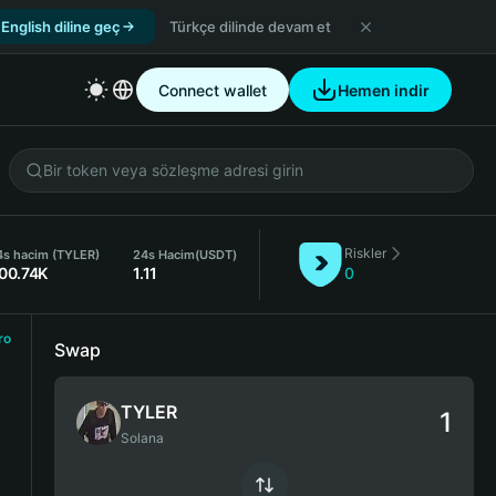
English diline geç
Türkçe dilinde devam et
Connect wallet
Hemen indir
Riskler
4s hacim (TYLER)
24s Hacim
(USDT)
00.74K
1.11
0
ro
Swap
TYLER
Solana