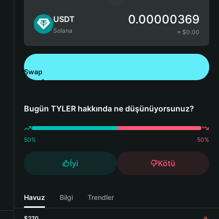
0.00000369
USDT
Solana
≈ $
0.00
Swap
Bitget Wallet'ı İndirin
Bugün TYLER hakkında ne düşünüyorsunuz?
50
%
50
%
İyi
Kötü
Havuz
Bilgi
Trendler
$270