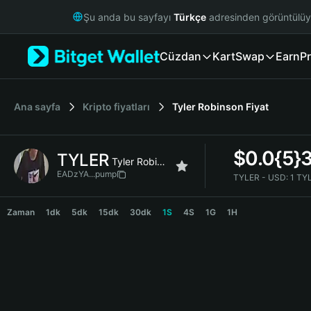
English
Şu anda bu sayfayı
Türkçe
adresinden görüntülü
日本語
Tiếng Việt
Cüzdan
Kart
Swap
Earn
Pr
Русский
Español (Latinoamérica)
Türkçe
Italiano
Ana sayfa
Kripto fiyatları
Tyler Robinson
Fiyat
Français
Deutsch
$
0.0{5}
TYLER
简体中文
Tyler Robinson
繁體中文
EADzYA...pump
TYLER - USD:
1 TY
Português (Portugal)
TYLER Price Chart
Bahasa Indonesia
Zaman
1dk
5dk
15dk
30dk
1S
4S
1G
1H
ภาษาไทย
हिन्दी
বাংলা
Español
Português (Brasil)
Español (Argentina)