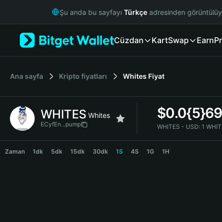
English
Şu anda bu sayfayı
Türkçe
adresinden görüntülü
日本語
Tiếng Việt
Cüzdan
Kart
Swap
Earn
Pr
Русский
Español (Latinoamérica)
Türkçe
Italiano
Ana sayfa
Kripto fiyatları
Whites
Fiyat
Français
Deutsch
$
0.0{5}6
WHITES
简体中文
Whites
繁體中文
ECyfEn...pump
WHITES - USD:
1 WHIT
Português (Portugal)
WHITES Price Chart
Bahasa Indonesia
Zaman
1dk
5dk
15dk
30dk
1S
4S
1G
1H
ภาษาไทย
हिन्दी
বাংলা
Español
Português (Brasil)
Español (Argentina)