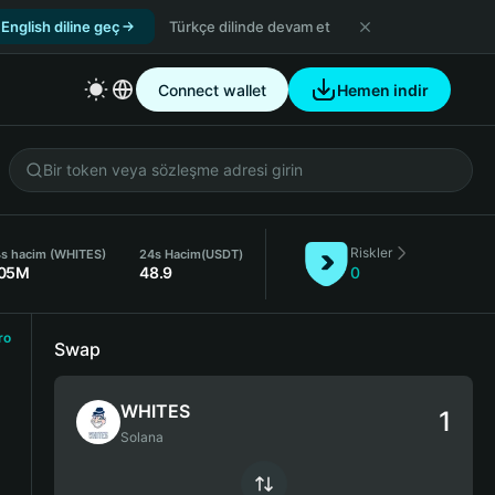
English diline geç
Türkçe dilinde devam et
Connect wallet
Hemen indir
Riskler
s hacim (WHITES)
24s Hacim
(USDT)
.05M
48.9
0
ro
Swap
WHITES
Solana