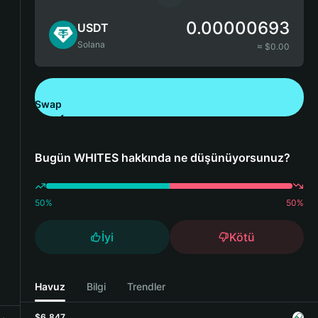
0.00000693
USDT
Solana
≈ $
0.00
Swap
Bitget Wallet'ı İndirin
Bugün WHITES hakkında ne düşünüyorsunuz?
50
%
50
%
İyi
Kötü
Havuz
Bilgi
Trendler
$6,847