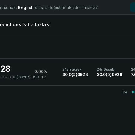
yorsunuz.
English
olarak değiştirmek ister misiniz?
edictions
Daha fazla
928
24s Yüksek
24s Düşük
24
0.00%
$0.0{5}6928
$0.0{5}6928
7
ES = 0.0{5}6928 $ USD
1G
Lite
P