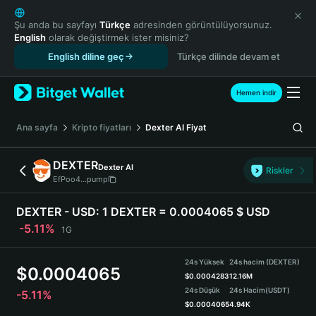
English
日本語
Şu anda bu sayfayı
Türkçe
adresinden görüntülüyorsunuz.
English
olarak değiştirmek ister misiniz?
Tiếng Việt
English diline geç
Türkçe dilinde devam et
Русский
Español (Latinoamérica)
Türkçe
Hemen indir
Italiano
Français
Ana sayfa
Kripto fiyatları
Dexter AI
Fiyat
Deutsch
简体中文
DEXTER
Dexter AI
Riskler
繁體中文
EfPoo4...pump
Português (Portugal)
Bahasa Indonesia
DEXTER - USD:
1 DEXTER = 0.0004065 $ USD
ภาษาไทย
-5.11%
1G
हिन्दी
বাংলা
24s Yüksek
24s hacim (DEXTER)
$
0.0004065
Español
$
0.0004283
12.16M
24s Düşük
24s Hacim
(USDT)
-5.11%
Português (Brasil)
$
0.0004065
4.94K
Español (Argentina)