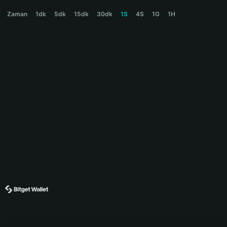
DEXTER Price Chart
Zaman
1dk
5dk
15dk
30dk
1S
4S
1G
1H