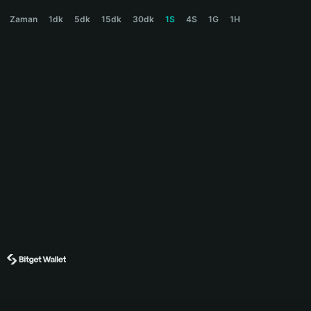
TREMOR Price Chart
Zaman
1dk
5dk
15dk
30dk
1S
4S
1G
1H