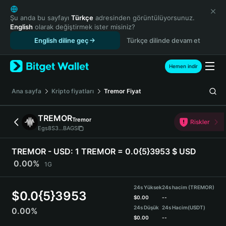
English
日本語
Şu anda bu sayfayı
Türkçe
adresinden görüntülüyorsunuz.
English
olarak değiştirmek ister misiniz?
Tiếng Việt
English diline geç
Türkçe dilinde devam et
Русский
Español (Latinoamérica)
Türkçe
Hemen indir
Italiano
Français
Ana sayfa
Kripto fiyatları
Tremor
Fiyat
Deutsch
简体中文
TREMOR
Tremor
Riskler
繁體中文
Egs8S3...BAGS
Português (Portugal)
Bahasa Indonesia
TREMOR - USD:
1 TREMOR = 0.0{5}3953 $ USD
ภาษาไทย
0.00%
1G
हिन्दी
বাংলা
24s Yüksek
24s hacim (TREMOR)
$
0.0{5}3953
Español
$
0.00
--
24s Düşük
24s Hacim
(USDT)
0.00%
Português (Brasil)
$
0.00
--
Español (Argentina)