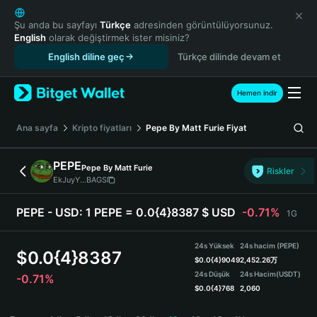
English
日本語
Şu anda bu sayfayı
Türkçe
adresinden görüntülüyorsunuz.
English
olarak değiştirmek ister misiniz?
Tiếng Việt
English diline geç
Türkçe dilinde devam et
Русский
Español (Latinoamérica)
Türkçe
Hemen indir
Italiano
Français
Ana sayfa
Kripto fiyatları
Pepe By Matt Furie
Fiyat
Deutsch
简体中文
PEPE
Pepe By Matt Furie
Riskler
繁體中文
EkJuyY...BAGS
Português (Portugal)
Bahasa Indonesia
PEPE - USD:
1 PEPE = 0.0{4}8387 $ USD
-0.71%
1G
ภาษาไทย
हिन्दी
24s Yüksek
24s hacim (PEPE)
$
0.0{4}8387
বাংলা
$
0.0{4}9049
2,452.26万
24s Düşük
24s Hacim
(USDT)
-0.71%
Español
$
0.0{4}768
2,060
Português (Brasil)
PEPE Price Chart
Español (Argentina)