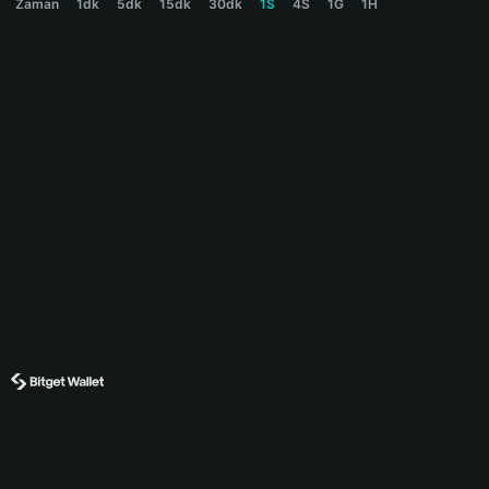
Zaman
1dk
5dk
15dk
30dk
1S
4S
1G
1H