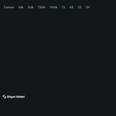
RAM900 Price Chart
Zaman
1dk
5dk
15dk
30dk
1S
4S
1G
1H