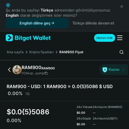
English
日本語
Şu anda bu sayfayı
Türkçe
adresinden görüntülüyorsunuz.
English
olarak değiştirmek ister misiniz?
Tiếng Việt
English diline geç
Türkçe dilinde devam et
Русский
Español (Latinoamérica)
Türkçe
Hemen indir
Italiano
Français
Ana sayfa
Kripto fiyatları
RAM900
Fiyat
Deutsch
简体中文
RAM900
RAM900
Riskler
繁體中文
FCbkxp...pump
Português (Portugal)
Bahasa Indonesia
RAM900 - USD:
1 RAM900 = 0.0{5}5086 $ USD
ภาษาไทย
0.00%
1G
हिन्दी
বাংলা
24s Yüksek
24s hacim (RAM900)
$
0.0{5}5086
Español
$
0.00
--
24s Düşük
24s Hacim
(USDT)
0.00%
Português (Brasil)
$
0.00
--
Español (Argentina)