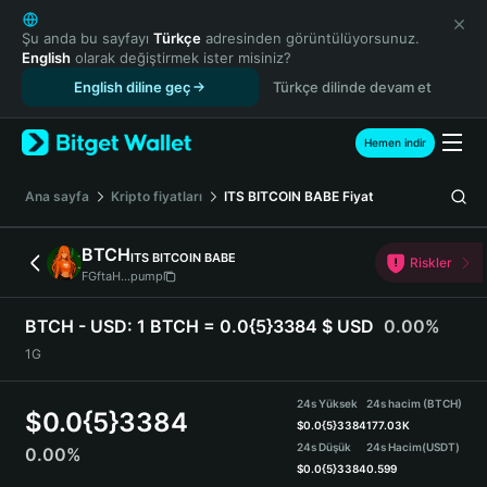
English
日本語
Şu anda bu sayfayı
Türkçe
adresinden görüntülüyorsunuz.
English
olarak değiştirmek ister misiniz?
Tiếng Việt
English diline geç
Türkçe dilinde devam et
Русский
Español (Latinoamérica)
Türkçe
Hemen indir
Italiano
Français
Ana sayfa
Kripto fiyatları
ITS BITCOIN BABE
Fiyat
Deutsch
简体中文
BTCH
ITS BITCOIN BABE
Riskler
繁體中文
FGftaH...pump
Português (Portugal)
Bahasa Indonesia
BTCH - USD:
1 BTCH = 0.0{5}3384 $ USD
0.00%
ภาษาไทย
1G
हिन्दी
বাংলা
24s Yüksek
24s hacim (BTCH)
$
0.0{5}3384
Español
$
0.0{5}3384
177.03K
24s Düşük
24s Hacim
(USDT)
0.00%
Português (Brasil)
$
0.0{5}3384
0.599
Español (Argentina)