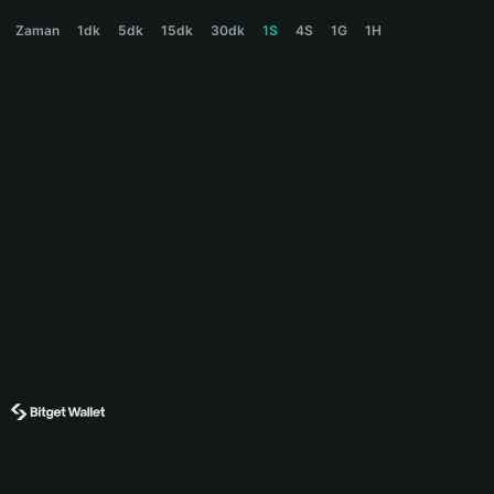
BTCH Price Chart
Zaman
1dk
5dk
15dk
30dk
1S
4S
1G
1H