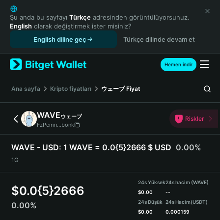
English
日本語
Şu anda bu sayfayı
Türkçe
adresinden görüntülüyorsunuz.
English
olarak değiştirmek ister misiniz?
Tiếng Việt
English diline geç
Türkçe dilinde devam et
Русский
Español (Latinoamérica)
Türkçe
Hemen indir
Italiano
Français
Ana sayfa
Kripto fiyatları
ウェーブ
Fiyat
Deutsch
简体中文
WAVE
ウェーブ
Riskler
繁體中文
FzPcmn...bonk
Português (Portugal)
Bahasa Indonesia
WAVE - USD:
1 WAVE = 0.0{5}2666 $ USD
0.00%
ภาษาไทย
1G
हिन्दी
বাংলা
24s Yüksek
24s hacim (WAVE)
$
0.0{5}2666
Español
$
0.00
--
24s Düşük
24s Hacim
(USDT)
0.00%
Português (Brasil)
$
0.00
0.000159
Español (Argentina)