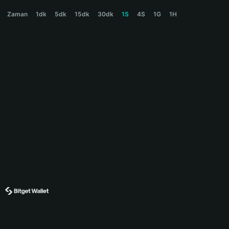
WAVE Price Chart
Zaman
1dk
5dk
15dk
30dk
1S
4S
1G
1H