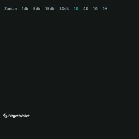
ROCKY Price Chart
Zaman
1dk
5dk
15dk
30dk
1S
4S
1G
1H