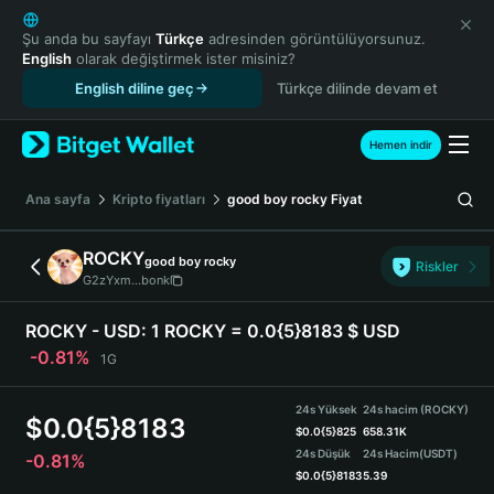
English
日本語
Şu anda bu sayfayı
Türkçe
adresinden görüntülüyorsunuz.
English
olarak değiştirmek ister misiniz?
Tiếng Việt
English diline geç
Türkçe dilinde devam et
Русский
Español (Latinoamérica)
Türkçe
Hemen indir
Italiano
Français
Ana sayfa
Kripto fiyatları
good boy rocky
Fiyat
Deutsch
简体中文
ROCKY
good boy rocky
Riskler
繁體中文
G2zYxm...bonk
Português (Portugal)
Bahasa Indonesia
ROCKY - USD:
1 ROCKY = 0.0{5}8183 $ USD
ภาษาไทย
-0.81%
1G
हिन्दी
বাংলা
24s Yüksek
24s hacim (ROCKY)
$
0.0{5}8183
Español
$
0.0{5}825
658.31K
24s Düşük
24s Hacim
(USDT)
-0.81%
Português (Brasil)
$
0.0{5}8183
5.39
Español (Argentina)