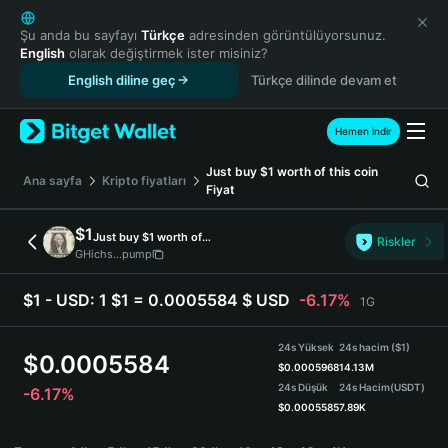
English
日本語
Şu anda bu sayfayı
Türkçe
adresinden görüntülüyorsunuz.
English
olarak değiştirmek ister misiniz?
Tiếng Việt
English diline geç
Türkçe dilinde devam et
Русский
Español (Latinoamérica)
Türkçe
Hemen indir
Italiano
Just buy $1 worth of this coin
Français
Ana sayfa
Kripto fiyatları
Fiyat
Deutsch
简体中文
$1
Just buy $1 worth of this coin
Riskler
繁體中文
GHichs...pump
Português (Portugal)
Bahasa Indonesia
$1 - USD:
1 $1 = 0.0005584 $ USD
-6.17%
1G
ภาษาไทย
हिन्दी
24s Yüksek
24s hacim ($1)
$
0.0005584
বাংলা
$
0.0005968
14.13M
24s Düşük
24s Hacim
(USDT)
-6.17%
Español
$
0.0005585
7.89K
Português (Brasil)
$1 Price Chart
Español (Argentina)