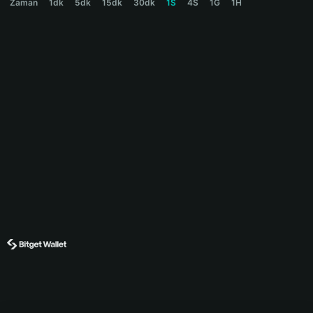
Zaman
1dk
5dk
15dk
30dk
1S
4S
1G
1H