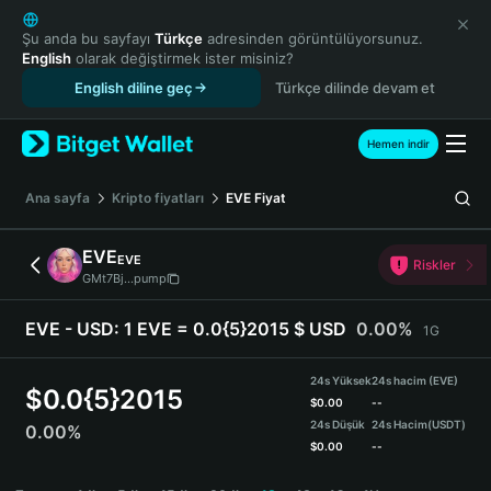
English
日本語
Şu anda bu sayfayı
Türkçe
adresinden görüntülüyorsunuz.
English
olarak değiştirmek ister misiniz?
Tiếng Việt
English diline geç
Türkçe dilinde devam et
Русский
Español (Latinoamérica)
Türkçe
Hemen indir
Italiano
Français
Ana sayfa
Kripto fiyatları
EVE
Fiyat
Deutsch
简体中文
EVE
EVE
Riskler
繁體中文
GMt7Bj...pump
Português (Portugal)
Bahasa Indonesia
EVE - USD:
1 EVE = 0.0{5}2015 $ USD
0.00%
1G
ภาษาไทย
हिन्दी
24s Yüksek
24s hacim (EVE)
$
0.0{5}2015
বাংলা
$
0.00
--
24s Düşük
24s Hacim
(USDT)
0.00%
Español
$
0.00
--
Português (Brasil)
EVE Price Chart
Español (Argentina)