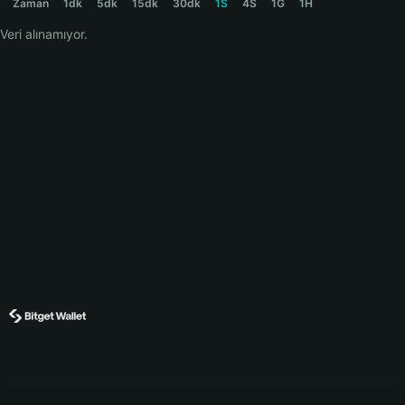
Zaman
1dk
5dk
15dk
30dk
1S
4S
1G
1H
Veri alınamıyor.