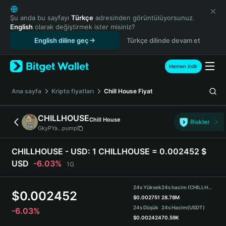
English
日本語
Şu anda bu sayfayı
Türkçe
adresinden görüntülüyorsunuz.
English
olarak değiştirmek ister misiniz?
Tiếng Việt
English diline geç
Türkçe dilinde devam et
Русский
Español (Latinoamérica)
Türkçe
Hemen indir
Italiano
Français
Ana sayfa
Kripto fiyatları
Chill House
Fiyat
Deutsch
简体中文
CHILLHOUSE
Chill House
Riskler
繁體中文
GkyPYa...pump
Português (Portugal)
Bahasa Indonesia
CHILLHOUSE - USD:
1 CHILLHOUSE = 0.002452 $
ภาษาไทย
USD
-6.03%
1G
हिन्दी
বাংলা
24s Yüksek
24s hacim (CHILLHOUSE)
$
0.002452
Español
$
0.002751
28.78M
24s Düşük
24s Hacim
(USDT)
-6.03%
Português (Brasil)
$
0.002424
70.59K
Español (Argentina)