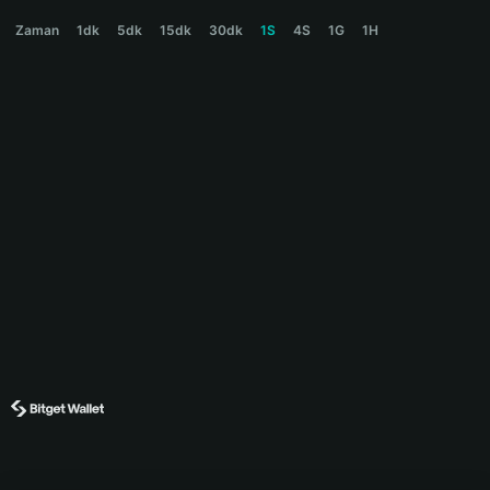
CHILLHOUSE Price Chart
Zaman
1dk
5dk
15dk
30dk
1S
4S
1G
1H