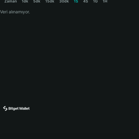
Zaman
1dk
5dk
15dk
30dk
1S
4S
1G
1H
Veri alınamıyor.