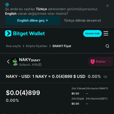
English
日本語
Şu anda bu sayfayı
Türkçe
adresinden görüntülüyorsunuz.
English
olarak değiştirmek ister misiniz?
Tiếng Việt
English diline geç
Türkçe dilinde devam et
Русский
Español (Latinoamérica)
Türkçe
Hemen indir
Italiano
Français
Ana sayfa
Kripto fiyatları
SNAKY
Fiyat
Deutsch
简体中文
NAKY
SNAKY
Riskler
繁體中文
Gy9poA...91RL
Português (Portugal)
Bahasa Indonesia
NAKY - USD:
1 NAKY = 0.0{4}899 $ USD
0.00%
1G
ภาษาไทย
हिन्दी
24s Yüksek
24s hacim (NAKY)
$
0.0{4}899
বাংলা
$
0.00
--
24s Düşük
24s Hacim
(USDT)
0.00%
Español
$
0.00
--
Português (Brasil)
NAKY Price Chart
Español (Argentina)