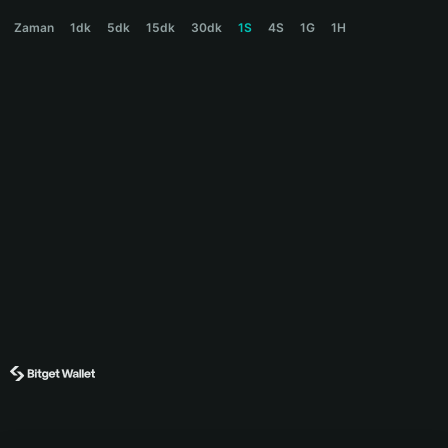
JARS Price Chart
Zaman
1dk
5dk
15dk
30dk
1S
4S
1G
1H