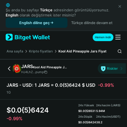
English
日本語
Şu anda bu sayfayı
Türkçe
adresinden görüntülüyorsunuz.
English
olarak değiştirmek ister misiniz?
Tiếng Việt
English diline geç
Türkçe dilinde devam et
Русский
Español (Latinoamérica)
Türkçe
Hemen indir
Italiano
Français
Ana sayfa
Kripto fiyatları
Kool Aid Pineapple Jars
Fiyat
Deutsch
简体中文
JARS
Kool Aid Pineapple Jars
Riskler
繁體中文
HJ4LhZ...pump
Português (Portugal)
Bahasa Indonesia
JARS - USD:
1 JARS = 0.0{5}6424 $ USD
-0.99%
ภาษาไทย
1G
हिन्दी
বাংলা
24s Yüksek
24s hacim (JARS)
$
0.0{5}6424
Español
$
0.0{5}6531
5.94M
24s Düşük
24s Hacim
(USDT)
-0.99%
Português (Brasil)
$
0.0{5}6424
38.2
Español (Argentina)