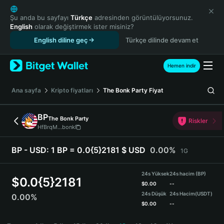
English
日本語
Şu anda bu sayfayı
Türkçe
adresinden görüntülüyorsunuz.
English
olarak değiştirmek ister misiniz?
Tiếng Việt
English diline geç
Türkçe dilinde devam et
Русский
Español (Latinoamérica)
Türkçe
Hemen indir
Italiano
Français
Ana sayfa
Kripto fiyatları
The Bonk Party
Fiyat
Deutsch
简体中文
BP
The Bonk Party
Riskler
繁體中文
HfBrqM...bonk
Português (Portugal)
Bahasa Indonesia
BP - USD:
1 BP = 0.0{5}2181 $ USD
0.00%
1G
ภาษาไทย
हिन्दी
24s Yüksek
24s hacim (BP)
$
0.0{5}2181
বাংলা
$
0.00
--
24s Düşük
24s Hacim
(USDT)
0.00%
Español
$
0.00
--
Português (Brasil)
BP Price Chart
Español (Argentina)