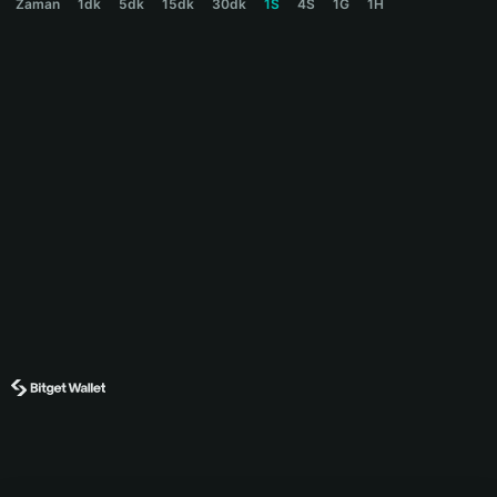
Zaman
1dk
5dk
15dk
30dk
1S
4S
1G
1H