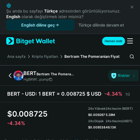
English
日本語
Şu anda bu sayfayı
Türkçe
adresinden görüntülüyorsunuz.
English
olarak değiştirmek ister misiniz?
Tiếng Việt
English diline geç
Türkçe dilinde devam et
Русский
Español (Latinoamérica)
Türkçe
Hemen indir
Italiano
Français
Ana sayfa
Kripto fiyatları
Bertram The Pomeranian
Fiyat
Deutsch
简体中文
BERT
Bertram The Pomeranian
Riskler
繁體中文
HgBRWf...pump
Português (Portugal)
Bahasa Indonesia
BERT - USD:
1 BERT = 0.008725 $ USD
-4.34%
1G
ภาษาไทย
हिन्दी
24s Yüksek
24s hacim (BERT)
$
0.008725
বাংলা
$
0.009287
5.28M
24s Düşük
24s Hacim
(USDT)
-4.34%
Español
$
0.008538
46.13K
Português (Brasil)
BERT Price Chart
Español (Argentina)