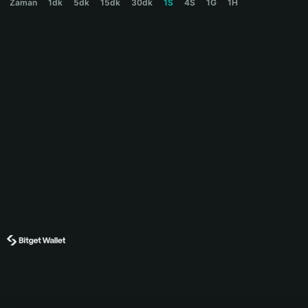
Zaman
1dk
5dk
15dk
30dk
1S
4S
1G
1H