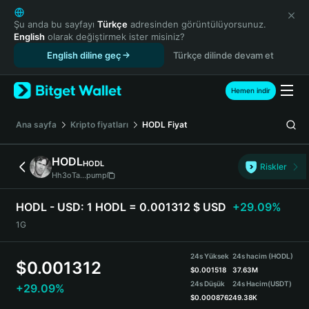
English
日本語
Şu anda bu sayfayı
Türkçe
adresinden görüntülüyorsunuz.
English
olarak değiştirmek ister misiniz?
Tiếng Việt
English diline geç
Türkçe dilinde devam et
Русский
Español (Latinoamérica)
Türkçe
Hemen indir
Italiano
Français
Ana sayfa
Kripto fiyatları
HODL
Fiyat
Deutsch
简体中文
HODL
HODL
Riskler
繁體中文
Hh3oTa...pump
Português (Portugal)
Bahasa Indonesia
HODL - USD:
1 HODL = 0.001312 $ USD
+29.09%
ภาษาไทย
1G
हिन्दी
বাংলা
24s Yüksek
24s hacim (HODL)
$
0.001312
Español
$
0.001518
37.63M
24s Düşük
24s Hacim
(USDT)
+29.09%
Português (Brasil)
$
0.0008762
49.38K
Español (Argentina)