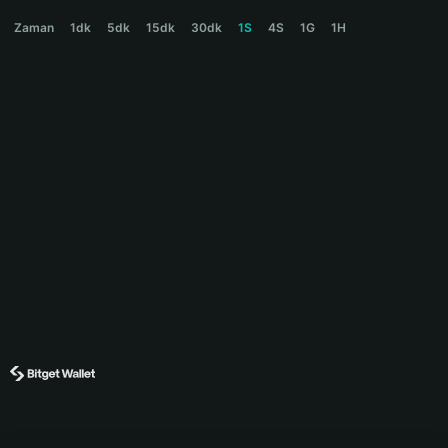
HODL Price Chart
Zaman
1dk
5dk
15dk
30dk
1S
4S
1G
1H