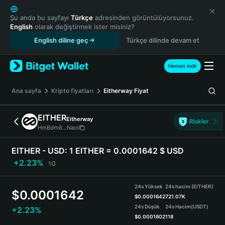
English
日本語
Şu anda bu sayfayı
Türkçe
adresinden görüntülüyorsunuz.
English
olarak değiştirmek ister misiniz?
Tiếng Việt
English diline geç
Türkçe dilinde devam et
Русский
Español (Latinoamérica)
Türkçe
Hemen indir
Italiano
Français
Ana sayfa
Kripto fiyatları
Eitherway
Fiyat
Deutsch
简体中文
EITHER
Eitherway
Riskler
繁體中文
HmBdm8...Naoi
Português (Portugal)
Bahasa Indonesia
EITHER - USD:
1 EITHER = 0.0001642 $ USD
ภาษาไทย
+2.23%
1G
हिन्दी
বাংলা
24s Yüksek
24s hacim (EITHER)
$
0.0001642
Español
$
0.0001642
721.07K
24s Düşük
24s Hacim
(USDT)
+2.23%
Português (Brasil)
$
0.0001602
118
Español (Argentina)