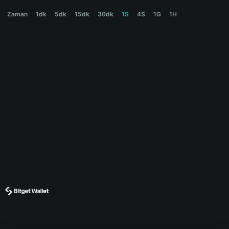
EITHER Price Chart
Zaman
1dk
5dk
15dk
30dk
1S
4S
1G
1H