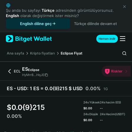
English
日本語
Şu anda bu sayfayı
Türkçe
adresinden görüntülüyorsunuz.
English
olarak değiştirmek ister misiniz?
Tiếng Việt
English diline geç
Türkçe dilinde devam et
Русский
Español (Latinoamérica)
Türkçe
Hemen indir
Italiano
Français
Ana sayfa
Kripto fiyatları
Eclipse
Fiyat
Deutsch
简体中文
ES
Eclipse
ECL
Riskler
繁體中文
HyMrr8...HqJE
Português (Portugal)
Bahasa Indonesia
ES - USD:
1 ES = 0.0{9}215 $ USD
0.00%
1G
ภาษาไทย
हिन्दी
24s Yüksek
24s hacim (ES)
$
0.0{9}215
বাংলা
$
0.00
--
24s Düşük
24s Hacim
(USDT)
0.00%
Español
$
0.00
--
Português (Brasil)
ES Price Chart
Español (Argentina)