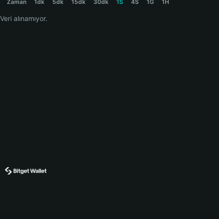
Zaman
1dk
5dk
15dk
30dk
1S
4S
1G
1H
Veri alınamıyor.