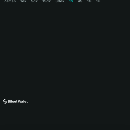
Zaman
1dk
5dk
15dk
30dk
1S
4S
1G
1H