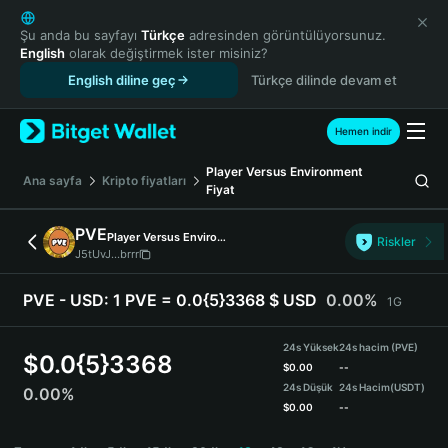
English
日本語
Şu anda bu sayfayı
Türkçe
adresinden görüntülüyorsunuz.
English
olarak değiştirmek ister misiniz?
Tiếng Việt
English diline geç
Türkçe dilinde devam et
Русский
Español (Latinoamérica)
Türkçe
Hemen indir
Italiano
Player Versus Environment
Français
Ana sayfa
Kripto fiyatları
Fiyat
Deutsch
简体中文
PVE
Player Versus Environment
Riskler
繁體中文
J5tUvJ...brrr
Português (Portugal)
Bahasa Indonesia
PVE - USD:
1 PVE = 0.0{5}3368 $ USD
0.00%
1G
ภาษาไทย
हिन्दी
24s Yüksek
24s hacim (PVE)
$
0.0{5}3368
বাংলা
$
0.00
--
24s Düşük
24s Hacim
(USDT)
0.00%
Español
$
0.00
--
Português (Brasil)
PVE Price Chart
Español (Argentina)