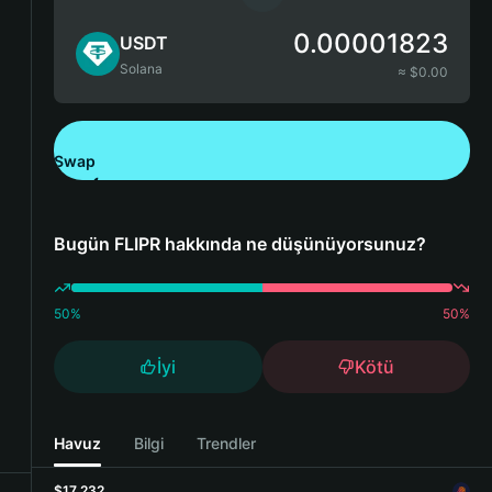
0.00001823
USDT
Solana
≈ $
0.00
Swap
Bitget Wallet'ı İndirin
Bugün FLIPR hakkında ne düşünüyorsunuz?
50
%
50
%
İyi
Kötü
Havuz
Bilgi
Trendler
$17,232