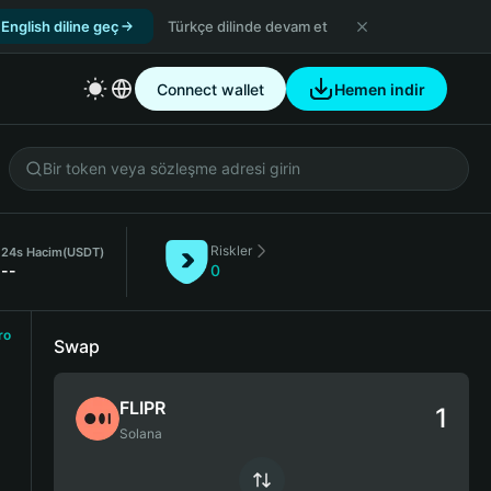
English diline geç
Türkçe dilinde devam et
Connect wallet
Hemen indir
Riskler
24s Hacim
(USDT)
--
0
ro
Swap
FLIPR
Solana