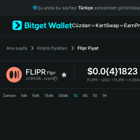
English
Şu anda bu sayfayı
Türkçe
adresinden görüntülü
日本語
Tiếng Việt
Cüzdan
Kart
Swap
Earn
Pr
Русский
Español (Latinoamérica)
Türkçe
Italiano
Ana sayfa
Kripto fiyatları
Flipr
Fiyat
Français
Deutsch
$
0.0{4}1823
FLIPR
简体中文
Flipr
繁體中文
JCBKQB...xypm
FLIPR - USD:
1 FLIPR = 0.0{4
Português (Portugal)
FLIPR Price Chart
Bahasa Indonesia
Zaman
1dk
5dk
15dk
30dk
1S
4S
1G
1H
ภาษาไทย
हिन्दी
বাংলা
Español
Português (Brasil)
Español (Argentina)