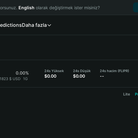
yorsunuz.
English
olarak değiştirmek ister misiniz?
edictions
Daha fazla
24s Yüksek
24s Düşük
24s hacim (FLIPR)
0.00%
$0.00
$0.00
--
}1823 $ USD
1G
Lite
P